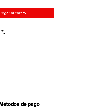
regar al carrito
Métodos
de pago