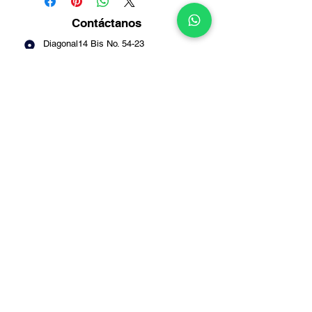
Contáctanos
Diagonal14 Bis No. 54-23
Puente Aranda -
Bogotá
Info@multirepuestosmack.com
+57 (311) 4802553
+57 (300) 2788735
+57 (601) 2605176
+57 (601) 2600109
Métodos
de pago