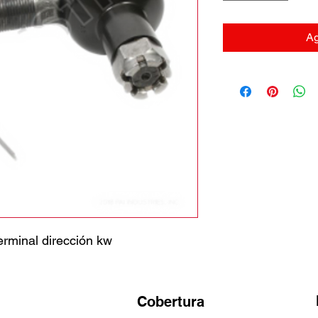
Ag
minal dirección kw
Cobertura