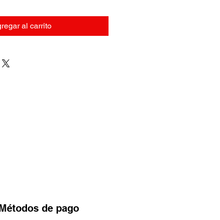
regar al carrito
Métodos
de pago