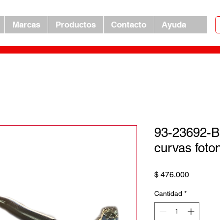
Marcas
Productos
Contacto
Ayuda
93-23692-Br
curvas foto
Precio
$ 476.000
Cantidad
*