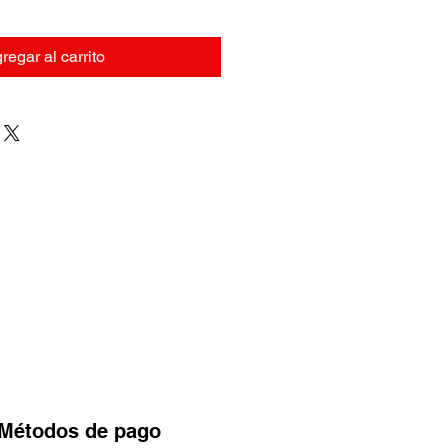
regar al carrito
Métodos
de pago