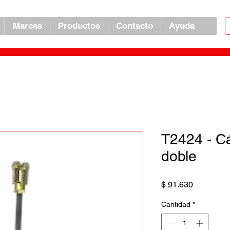
Marcas
Productos
Contacto
Ayuda
T2424 - C
doble
Precio
$ 91.630
Cantidad
*