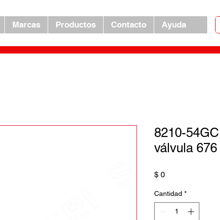
Marcas
Productos
Contacto
Ayuda
8210-54GC
válvula 676
Precio
$ 0
Cantidad
*