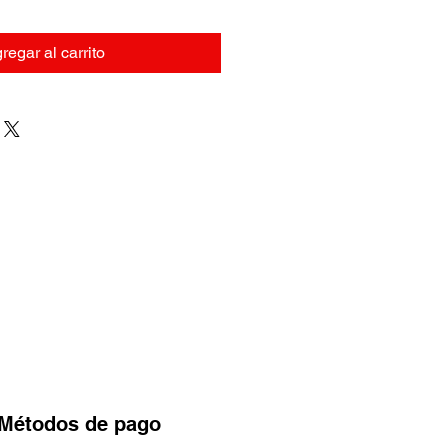
regar al carrito
Métodos
de pago