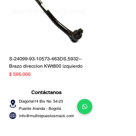
S-24099-93-10573-463DS,5932--
Brazo direccion KWt800 izquierdo
Precio
$ 595.000
Contáctanos
Diagonal14 Bis No. 54-23
Puente Aranda -
Bogotá
Info@multirepuestosmack.com
+57 (311) 4802553
+57 (300) 2788735