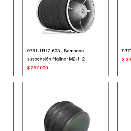
Vista rápida
9781-1R12-603 - Bombona
937
suspensión frigliner M2-112
Prec
$ 3
Precio
$ 357.000