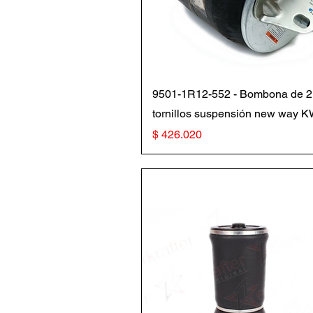
Vista rápida
9501-1R12-552 - Bombona de 2
tornillos suspensión new way 
Precio
$ 426.020