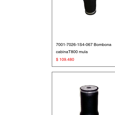
Vista rápida
7001-7026-1S4-067 Bombona
cabinaT800 mula
Precio
$ 109.480