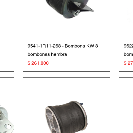
Vista rápida
9541-1R11-268 - Bombona KW 8
962
bombonas hembra
bom
Precio
Prec
$ 261.800
$ 2