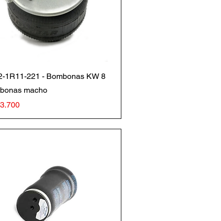
Vista rápida
2-1R11-221 - Bombonas KW 8
bonas macho
io
73.700