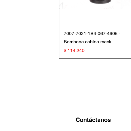
Vista rápida
7007-7021-1S4-067-4905 -
Bombona cabina mack
Precio
$ 114.240
Contáctanos