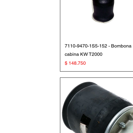
Vista rápida
7110-9470-1S5-152 - Bombona
cabina KW T2000
Precio
$ 148.750