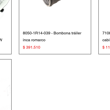
Vista rápida
8050-1R14-039 - Bombona tráiler
710
KW
inca romarco
cabi
Precio
Prec
$ 391.510
$ 1