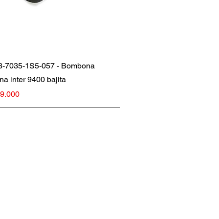
Vista rápida
8-7035-1S5-057 - Bombona
na inter 9400 bajita
io
19.000