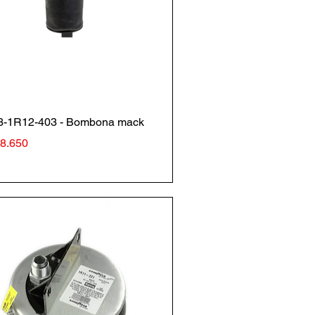
Vista rápida
3-1R12-403 - Bombona mack
io
98.650