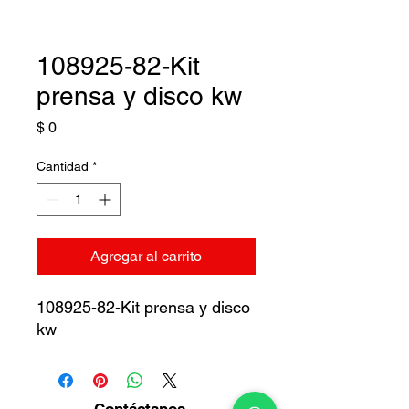
108925-82-Kit
prensa y disco kw
Precio
$ 0
Cantidad
*
Agregar al carrito
108925-82-Kit prensa y disco
kw