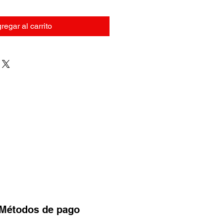
regar al carrito
Métodos
de pago