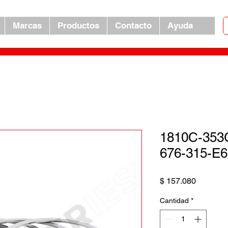
Marcas
Productos
Contacto
Ayuda
1810C-353G
676-315-E6
Precio
$ 157.080
Cantidad
*