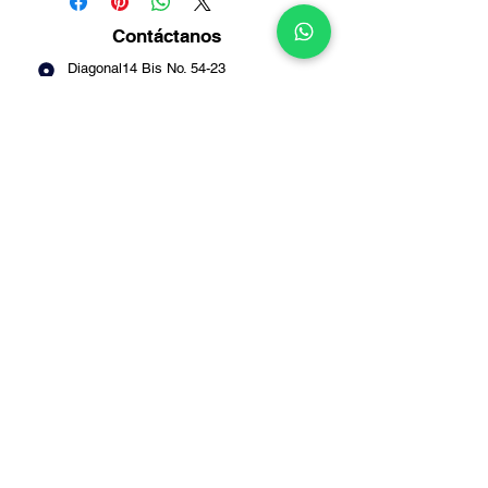
Contáctanos
Diagonal14 Bis No. 54-23
Puente Aranda -
Bogotá
Info@multirepuestosmack.com
+57 (311) 4802553
+57 (300) 2788735
+57 (601) 2605176
+57 (601) 2600109
Métodos
de pago