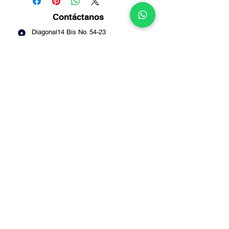
Contáctanos
Diagonal14 Bis No. 54-23
Puente Aranda -
Bogotá
Info@multirepuestosmack.com
+57 (311) 4802553
+57 (300) 2788735
+57 (601) 2605176
+57 (601) 2600109
Métodos
de pago