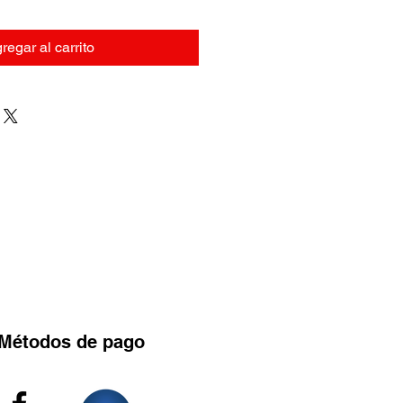
regar al carrito
Métodos
de pago