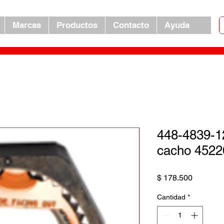
Marcas
Productos
Contacto
Ayuda
448-4839-1
cacho 4522
Precio
$ 178.500
Cantidad
*