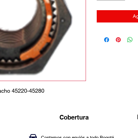
Ag
cacho 45220-45280
Cobertura
Contamos con enviós a todo Bogotá