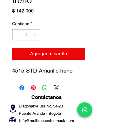
freno
Precio
$ 142.000
Cantidad
*
Agregar al carrito
4515-STD-Amarillo freno
Contáctanos
Diagonal14 Bis No. 54-23
Puente Aranda -
Bogotá
Info@multirepuestosmack.com
+57 (311) 4802553