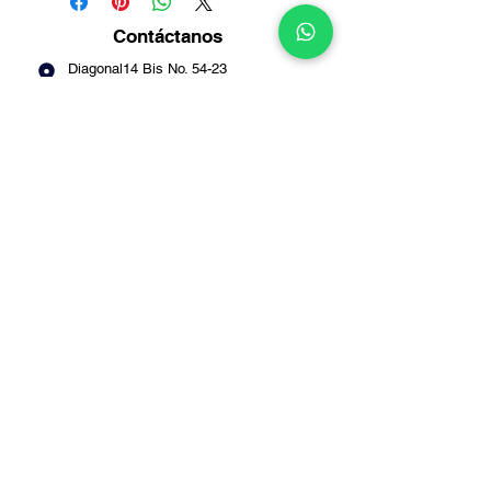
Contáctanos
Diagonal14 Bis No. 54-23
Puente Aranda -
Bogotá
Info@multirepuestosmack.com
+57 (311) 4802553
+57 (300) 2788735
+57 (601) 2605176
+57 (601) 2600109
Métodos
de pago