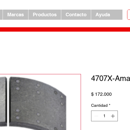
Marcas
Productos
Contacto
Ayuda
4707X-Amari
Precio
$ 172.000
Cantidad
*