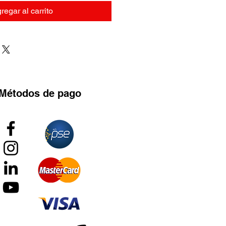
regar al carrito
Métodos
de pago