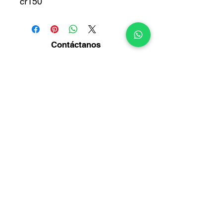
cr150
Contáctanos
Diagonal14 Bis No. 54-23
Puente Aranda -
Bogotá
Info@multirepuestosmack.com
+57 (311) 4802553
+57 (300) 2788735
+57 (601) 2605176
+57 (601) 2600109
Métodos
de pago