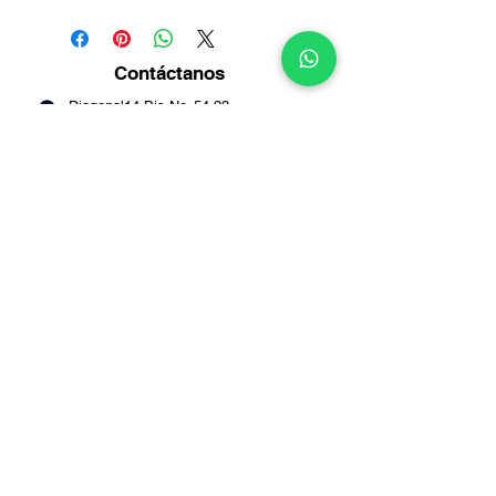
Contáctanos
Diagonal14 Bis No. 54-23
Puente Aranda -
Bogotá
Info@multirepuestosmack.com
+57 (311) 4802553
+57 (300) 2788735
+57 (601) 2605176
+57 (601) 2600109
Métodos
de pago