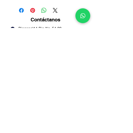
Contáctanos
Diagonal14 Bis No. 54-23
Puente Aranda -
Bogotá
Info@multirepuestosmack.com
+57 (311) 4802553
+57 (300) 2788735
+57 (601) 2605176
+57 (601) 2600109
Métodos
de pago