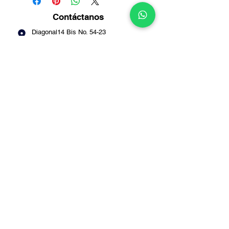
Contáctanos
Diagonal14 Bis No. 54-23
Puente Aranda -
Bogotá
Info@multirepuestosmack.com
+57 (311) 4802553
+57 (300) 2788735
+57 (601) 2605176
+57 (601) 2600109
Métodos
de pago