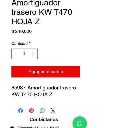
Amortiguador
trasero KW T470
HOJA Z
Precio
$ 240.000
Cantidad
*
Agregar al carrito
85937-Amortiguador trasero
KW T470 HOJA Z
Contáctanos
Diagonal14 Bis No. 54-23