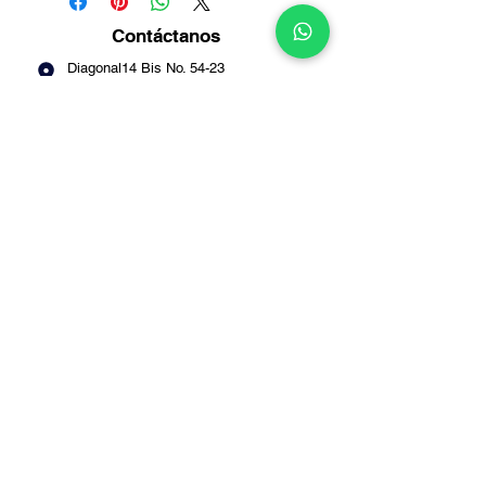
Contáctanos
Diagonal14 Bis No. 54-23
Puente Aranda -
Bogotá
Info@multirepuestosmack.com
+57 (311) 4802553
+57 (300) 2788735
+57 (601) 2605176
+57 (601) 2600109
Métodos
de pago