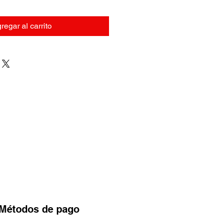
regar al carrito
Métodos
de pago