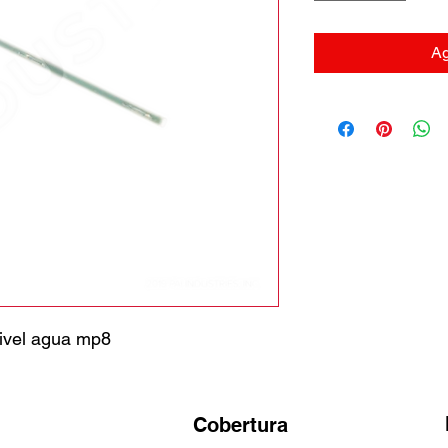
Ag
ivel agua mp8
Cobertura