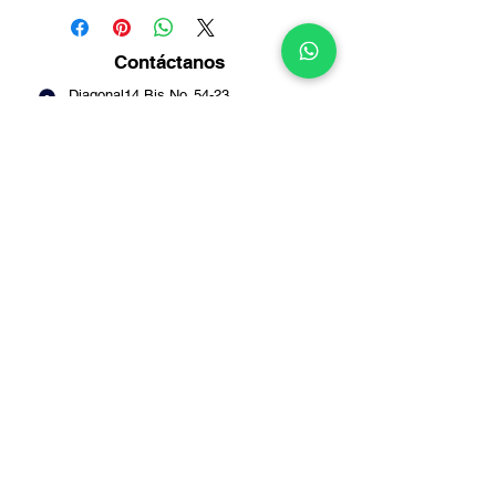
Contáctanos
Diagonal14 Bis No. 54-23
Puente Aranda -
Bogotá
Info@multirepuestosmack.com
+57 (311) 4802553
+57 (300) 2788735
+57 (601) 2605176
+57 (601) 2600109
Métodos
de pago