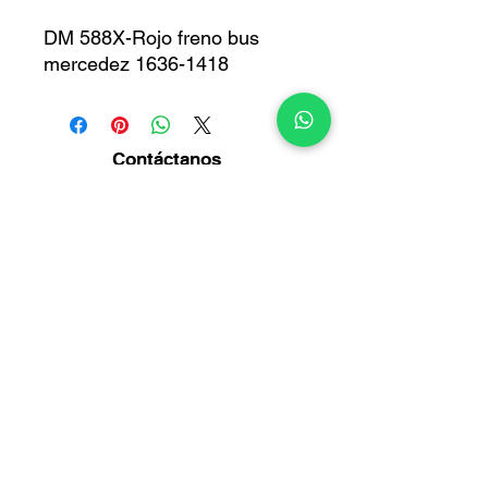
DM 588X-Rojo freno bus
mercedez 1636-1418
Contáctanos
Diagonal14 Bis No. 54-23
Puente Aranda -
Bogotá
Info@multirepuestosmack.com
+57 (311) 4802553
+57 (300) 2788735
+57 (601) 2605176
+57 (601) 2600109
Métodos
de pago