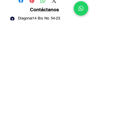
Contáctanos
Diagonal14 Bis No. 54-23
Puente Aranda -
Bogotá
Info@multirepuestosmack.com
+57 (311) 4802553
+57 (300) 2788735
+57 (601) 2605176
+57 (601) 2600109
Métodos
de pago