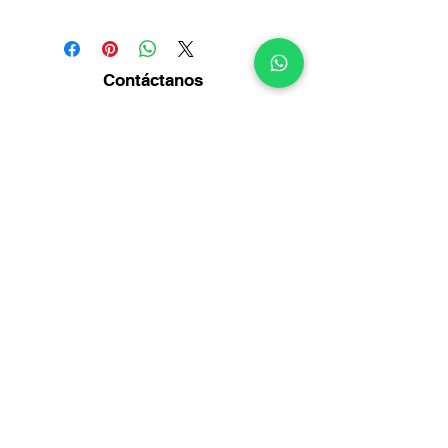
Contáctanos
Diagonal14 Bis No. 54-23
Puente Aranda -
Bogotá
Info@multirepuestosmack.com
+57 (311) 4802553
+57 (300) 2788735
+57 (601) 2605176
+57 (601) 2600109
Métodos
de pago