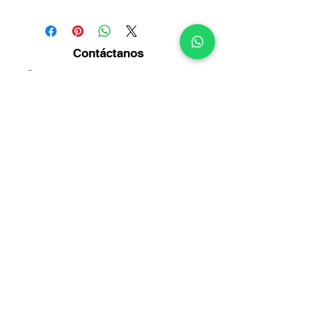
Contáctanos
Diagonal14 Bis No. 54-23
Puente Aranda -
Bogotá
Info@multirepuestosmack.com
+57 (311) 4802553
+57 (300) 2788735
+57 (601) 2605176
+57 (601) 2600109
Métodos
de pago