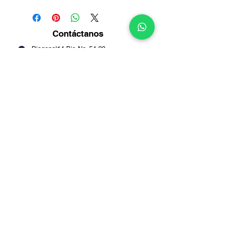
Contáctanos
Diagonal14 Bis No. 54-23
Puente Aranda -
Bogotá
Info@multirepuestosmack.com
+57 (311) 4802553
+57 (300) 2788735
+57 (601) 2605176
+57 (601) 2600109
Métodos
de pago