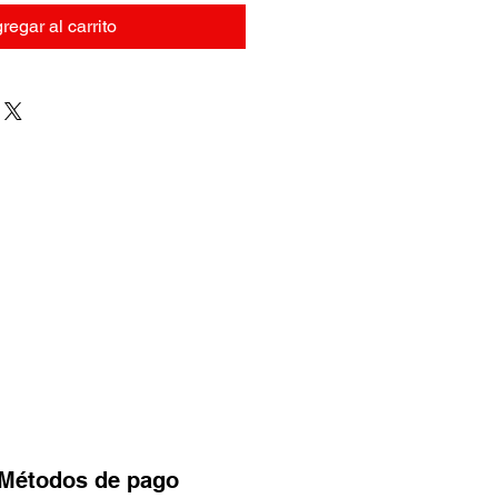
regar al carrito
Métodos
de pago