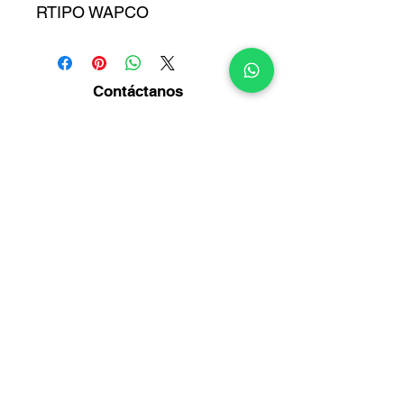
RTIPO WAPCO
Contáctanos
Diagonal14 Bis No. 54-23
Puente Aranda -
Bogotá
Info@multirepuestosmack.com
+57 (311) 4802553
+57 (300) 2788735
+57 (601) 2605176
+57 (601) 2600109
Métodos
de pago