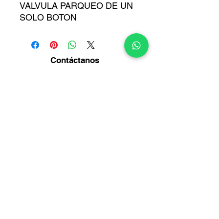
VALVULA PARQUEO DE UN
SOLO BOTON
Contáctanos
Diagonal14 Bis No. 54-23
Puente Aranda -
Bogotá
Info@multirepuestosmack.com
+57 (311) 4802553
+57 (300) 2788735
+57 (601) 2605176
+57 (601) 2600109
Métodos
de pago