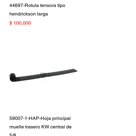
Vista rápida
44697-Rotula tensora tipo
hendrickson larga
Precio
$ 100.000
Vista rápida
59007-1-HAP-Hoja principal
muelle trasero KW central de
5/8