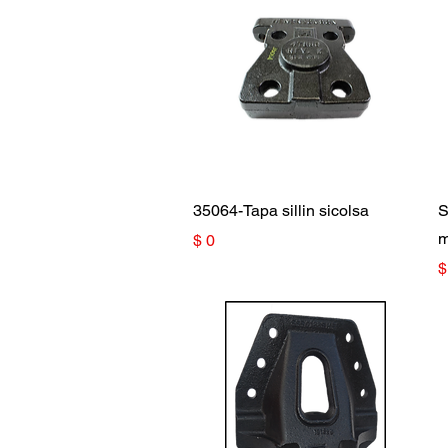
Vista rápida
35064-Tapa sillin sicolsa
S
m
Precio
$ 0
P
$