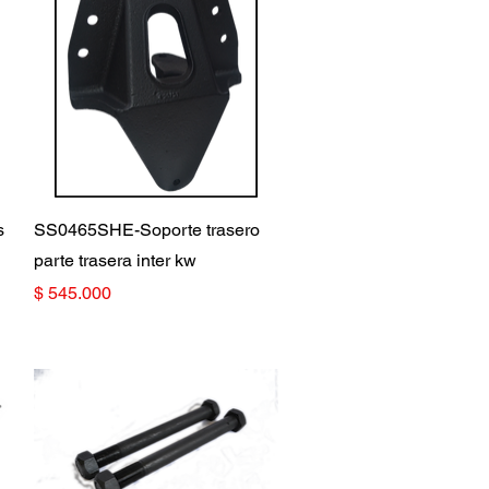
Vista rápida
s
SS0465SHE-Soporte trasero
parte trasera inter kw
Precio
$ 545.000