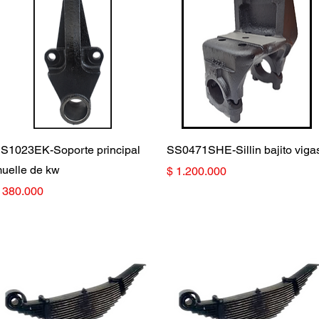
Vista rápida
Vista rápida
S1023EK-Soporte principal
SS0471SHE-Sillin bajito viga
uelle de kw
Precio
$ 1.200.000
recio
 380.000