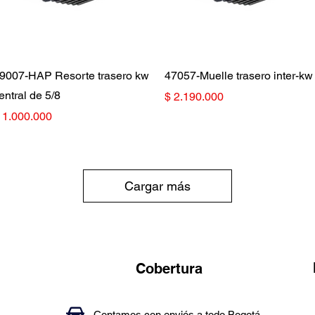
Vista rápida
Vista rápida
9007-HAP Resorte trasero kw
47057-Muelle trasero inter-kw
entral de 5/8
Precio
$ 2.190.000
recio
 1.000.000
Cargar más
Cobertura
Contamos con enviós a todo Bogotá