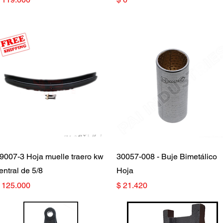
Vista rápida
Vista rápida
9007-3 Hoja muelle traero kw
30057-008 - Buje Bimetálico
entral de 5/8
Hoja
recio
Precio
 125.000
$ 21.420