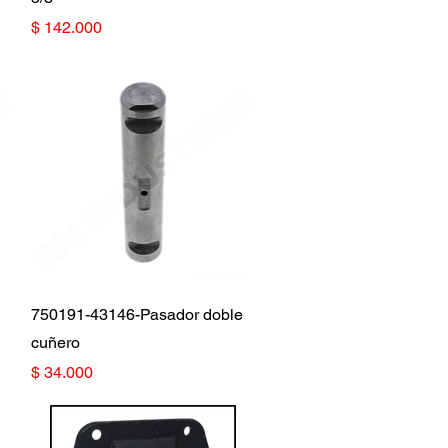
Precio
$ 142.000
Vista rápida
750191-43146-Pasador doble
cuñero
Precio
$ 34.000