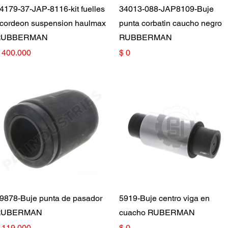
Vista rápida
Vista rápida
4179-37-JAP-8116-kit fuelles
34013-088-JAP8109-Buje
cordeon suspension haulmax
punta corbatin caucho negro
RUBBERMAN
RUBBERMAN
recio
Precio
 400.000
$ 0
Vista rápida
Vista rápida
9878-Buje punta de pasador
5919-Buje centro viga en
RUBERMAN
cuacho RUBERMAN
recio
Precio
 119.000
$ 0