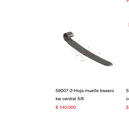
Vista rápida
59007-2-Hoja muelle trasero
5
kw central 5/8
c
Precio
P
$ 140.000
$