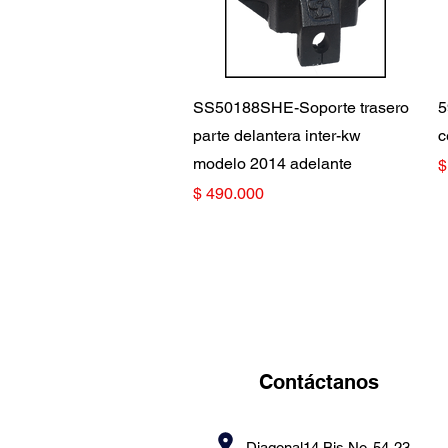
Vista rápida
SS50188SHE-Soporte trasero
5
parte delantera inter-kw
c
modelo 2014 adelante
P
$
Precio
$ 490.000
Contáctanos
Diagonal14 Bis No. 54-23