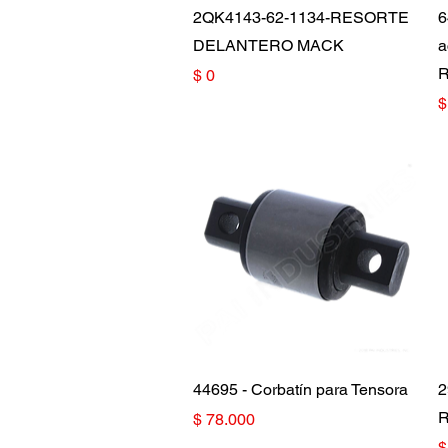
Vista rápida
2QK4143-62-1134-RESORTE
6
DELANTERO MACK
a
Precio
$ 0
P
$
Vista rápida
44695 - Corbatín para Tensora
2
Precio
$ 78.000
P
$