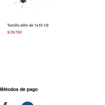
Vista rápida
Tornillo sillin de 1x10 1/2
Precio
$ 29.750
Métodos
de pago