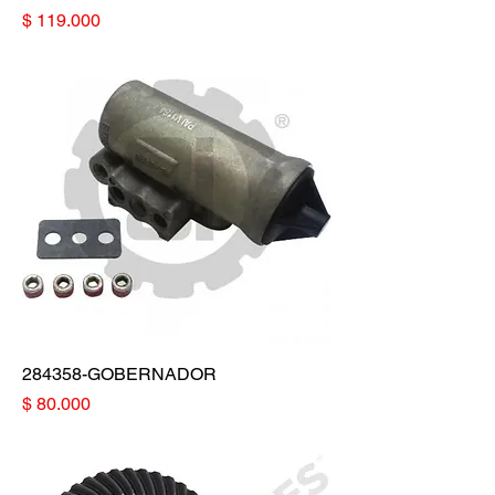
Precio
$ 119.000
284358-GOBERNADOR
Precio
$ 80.000