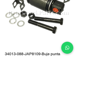
34013-088-JAP8109-Buje punta
corbatin caucho negro RUBBERMAN
Precio
$ 0