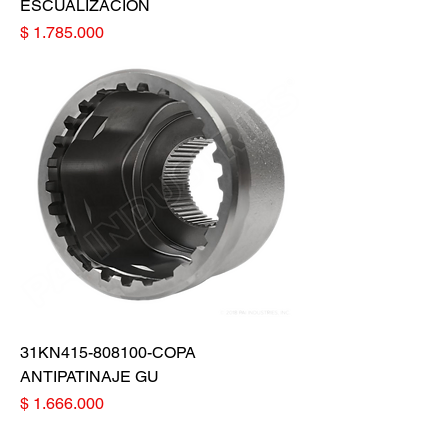
ESCUALIZACION
Precio
$ 1.785.000
31KN415-808100-COPA
ANTIPATINAJE GU
Precio
$ 1.666.000