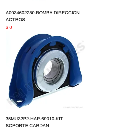
A0034602280-BOMBA DIRECCION
ACTROS
Precio
$ 0
35MU32P2-HAP-69010-KIT
SOPORTE CARDAN