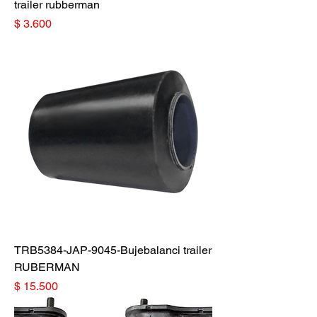
trailer rubberman
Precio
$ 3.600
TRB5384-JAP-9045-Bujebalanci trailer
RUBERMAN
Precio
$ 15.500