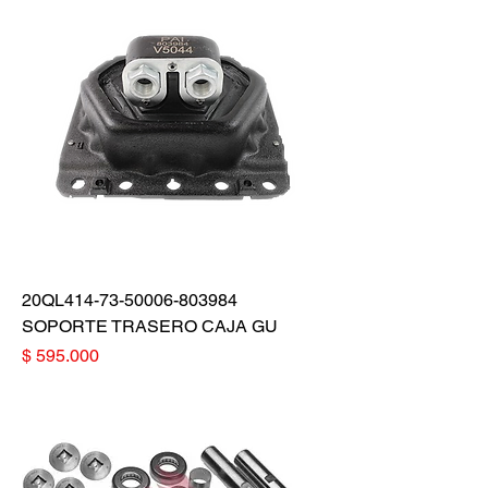
20QL414-73-50006-803984
SOPORTE TRASERO CAJA GU
Precio
$ 595.000