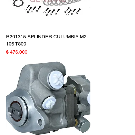
R201315-SPLINDER CULUMBIA M2-
106 T800
Precio
$ 476.000