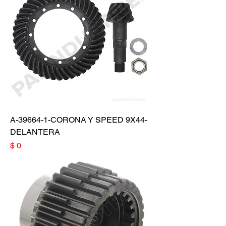
A-39664-1-CORONA Y SPEED 9X44-
DELANTERA
Precio
$ 0