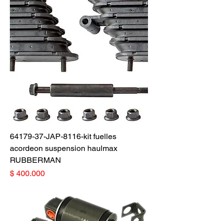
64179-37-JAP-8116-kit fuelles
acordeon suspension haulmax
RUBBERMAN
Precio
$ 400.000