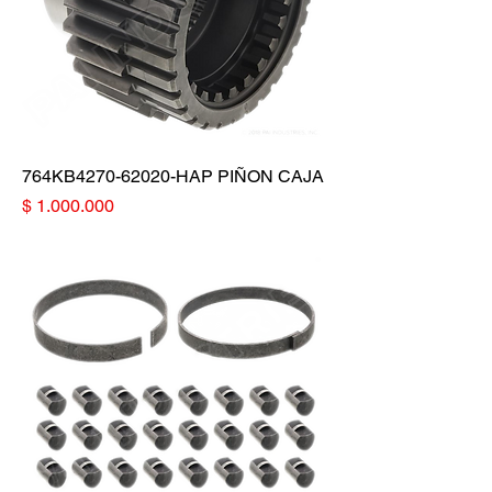
764KB4270-62020-HAP PIÑON CAJA
Precio
$ 1.000.000