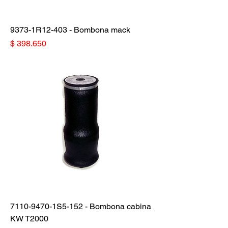
9373-1R12-403 - Bombona mack
Precio
$ 398.650
7110-9470-1S5-152 - Bombona cabina
KW T2000