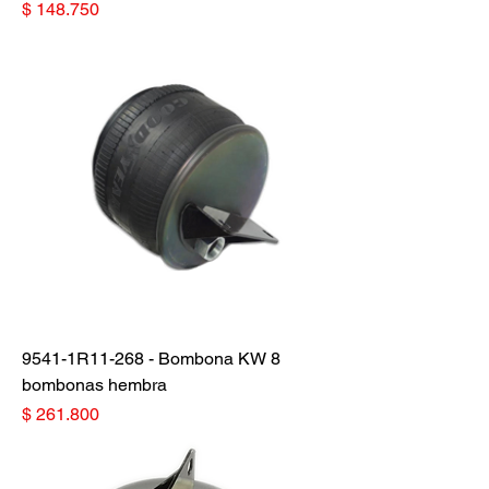
Precio
$ 148.750
9541-1R11-268 - Bombona KW 8
bombonas hembra
Precio
$ 261.800