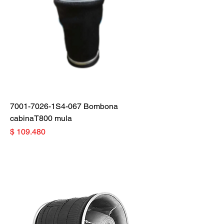
7001-7026-1S4-067 Bombona
cabinaT800 mula
Precio
$ 109.480