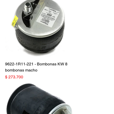
9622-1R11-221 - Bombonas KW 8
bombonas macho
Precio
$ 273.700