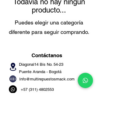
Todavía no hay ningún
producto...
Puedes elegir una categoría
diferente para seguir comprando.
Contáctanos
Diagonal14 Bis No. 54-23
Puente Aranda -
Bogotá
Info@multirepuestosmack.com
+57 (311) 4802553
+57 (300) 2788735
+57 (601) 2605176
+57 (601) 2600109
Métodos
de pago