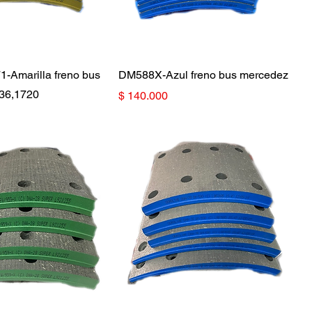
-Amarilla freno bus
DM588X-Azul freno bus mercedez
36,1720
Precio
$ 140.000