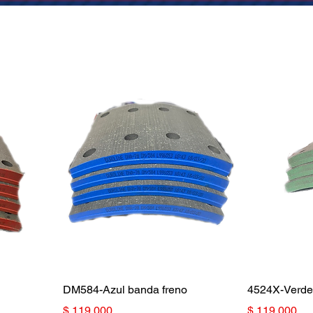
DM584-Azul banda freno
4524X-Verde 
Precio
Precio
$ 119.000
$ 119.000