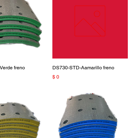
erde freno
DS730-STD-Aamarillo freno
Precio
$ 0