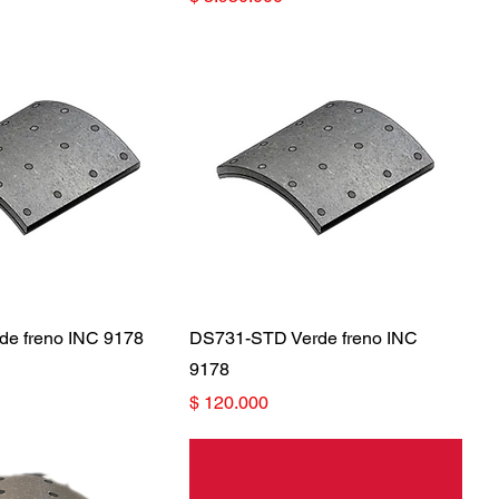
de freno INC 9178
DS731-STD Verde freno INC
9178
Precio
$ 120.000