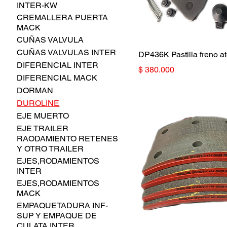
INTER-KW
CREMALLERA PUERTA
MACK
CUÑAS VALVULA
CUÑAS VALVULAS INTER
DP436K Pastilla freno a
DIFERENCIAL INTER
Precio
$ 380.000
DIFERENCIAL MACK
DORMAN
DUROLINE
EJE MUERTO
EJE TRAILER
RAODAMIENTO RETENES
Y OTRO TRAILER
EJES,RODAMIENTOS
INTER
EJES,RODAMIENTOS
MACK
EMPAQUETADURA INF-
SUP Y EMPAQUE DE
CULATA INTER