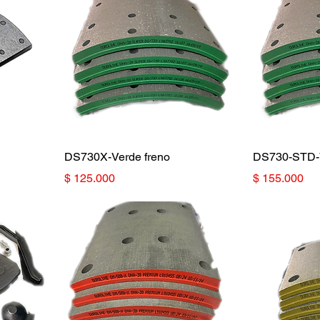
DS730X-Verde freno
DS730-STD-V
Precio
Precio
$ 125.000
$ 155.000