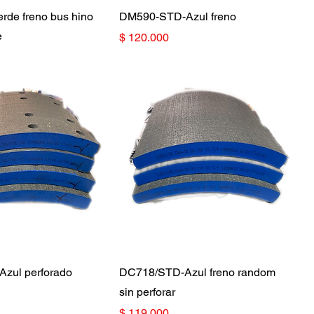
de freno bus hino
DM590-STD-Azul freno
e
Precio
$ 120.000
zul perforado
DC718/STD-Azul freno random
sin perforar
Precio
$ 119.000