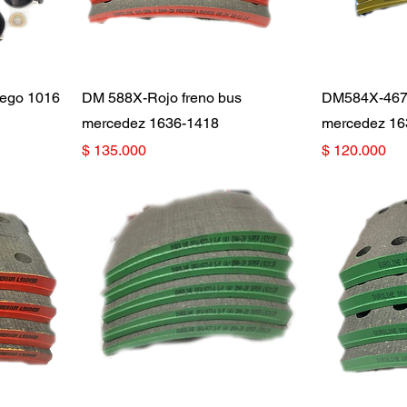
tego 1016
DM 588X-Rojo freno bus
DM584X-4671
mercedez 1636-1418
mercedez 16
Precio
Precio
$ 135.000
$ 120.000