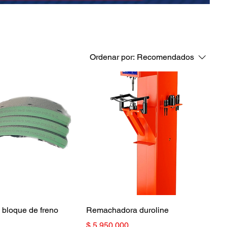
Ordenar por:
Recomendados
bloque de freno
Remachadora duroline
Precio
$ 5.950.000