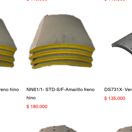
reno hino
NN61/1- STD-S/F-Amarillo freno
DS731X- Ver
hino
Precio
$ 135.000
Precio
$ 180.000