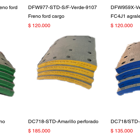
no ford
DFW977-STD-S/F-Verde-9107
DFW959X-Ver
Freno ford cargo
FC4J1 agral
Precio
Precio
$ 120.000
$ 120.000
no
DC718-STD-Amarillo perforado
DC718/STD-A
Precio
Precio
$ 185.000
$ 135.000